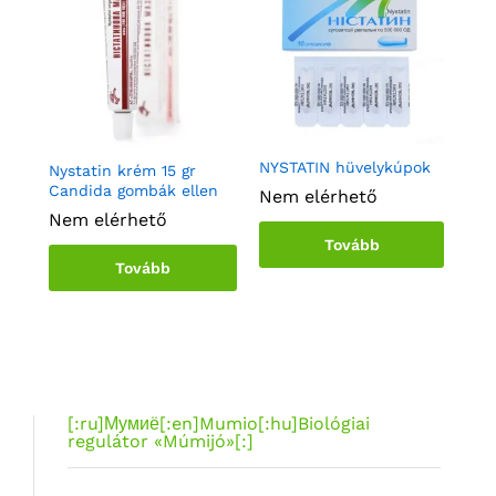
NYSTATIN hüvelykúpok
Nystatin krém 15 gr
Bor
NYSTATIN hüvelykúpok
Candida gombák ellen
és 
Nystatin krém 15 gr
Arb
Nem elérhető
bet
Candida gombák ellen
vír
Nem elérhető
Nem elérhető
Ne
Nem elérhető
Ne
Tovább
Tovább
Tovább
Tovább
[:ru]Мумиё[:en]Mumio[:hu]Biológiai
regulátor «Múmijó»[:]