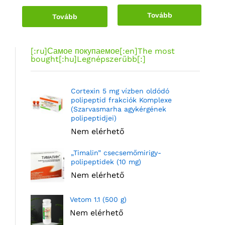
Tovább
Tovább
[:ru]Самое покупаемое[:en]The most
bought[:hu]Legnépszerűbb[:]
Cortexin 5 mg vízben oldódó
polipeptid frakciók Komplexe
(Szarvasmarha agykérgének
polipeptidjei)
Nem elérhető
„Timalin” csecsemőmirigy-
polipeptidek (10 mg)
Nem elérhető
Vetom 1.1 (500 g)
Nem elérhető