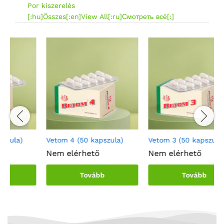
Por kiszerelés
[:hu]Összes[:en]View All[:ru]Смотреть всё[:]
V
N
Vetom 4 (50 kapszula)
Vetom 3 (50 kapszula)
Nem elérhető
Nem elérhető
Tovább
Tovább