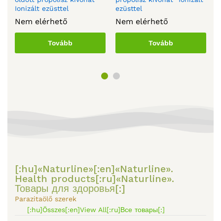
N
Ionizált ezüsttel
ezüsttel
Nem elérhető
Nem elérhető
Tovább
Tovább
[:hu]«Naturline»[:en]«Naturline».
Health products[:ru]«Naturline».
Товары для здоровья[:]
Parazitaölő szerek
[:hu]Összes[:en]View All[:ru]Все товары[:]