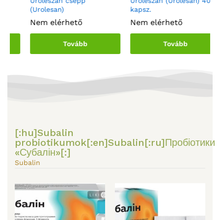
Uroleszán csepp
Uroleszán (Urolesan) 40
U
(Urolesan)
kapsz.
s
Nem elérhető
Nem elérhető
N
Tovább
Tovább
[:hu]Subalin
probiotikumok[:en]Subalin[:ru]Пробіотики
«Субалін»[:]
Subalin