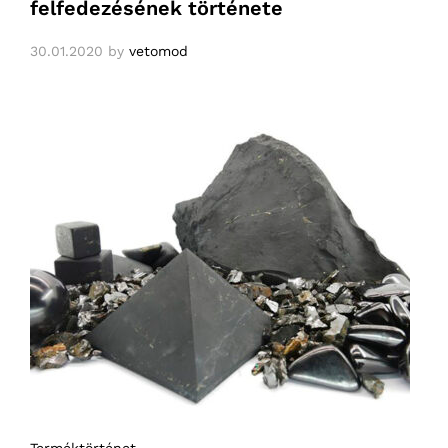
felfedezésének története
30.01.2020
by
vetomod