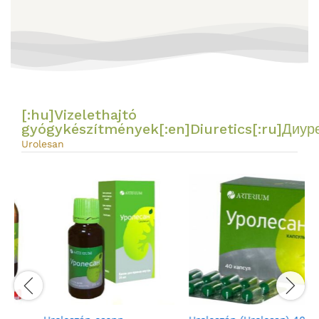
[:hu]Vizelethajtó
gyógykészítmények[:en]Diuretics[:ru]Диуре
Urolesan