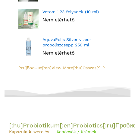
Vetom 1.23 folyadék (10 ml)
Nem elérhető
AquvaPolis Silver vizes-
propoliszcsepp 250 ml
Nem elérhető
[:ru]Больше[:en]View More[:hu]Összes[:]
[:hu]Probiotikum[:en]Probiotics[:ru]Пробио
Kapszula kiszerelés
Kenőcsök / Krémek