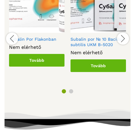
Subalin Por Flakonban
Subalin por № 10 Bacillus
S
s
subtilis UKM B-5020
B
Nem elérhető
m
Nem elérhető
N
Tovább
Tovább