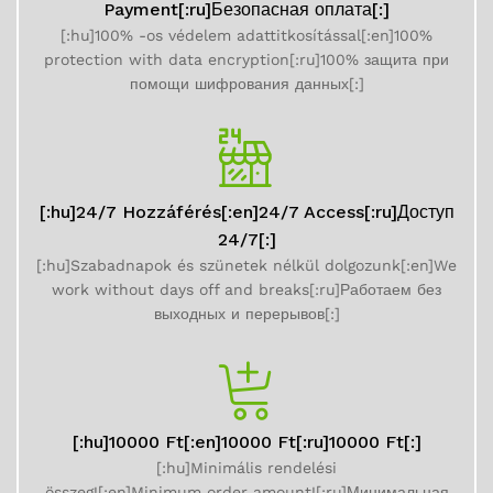
Payment[:ru]Безопасная оплата[:]
[:hu]100% -os védelem adattitkosítással[:en]100%
protection with data encryption[:ru]100% защита при
помощи шифрования данных[:]
[:hu]24/7 Hozzáférés[:en]24/7 Access[:ru]Доступ
24/7[:]
[:hu]Szabadnapok és szünetek nélkül dolgozunk[:en]We
work without days off and breaks[:ru]Работаем без
выходных и перерывов[:]
[:hu]10000 Ft[:en]10000 Ft[:ru]10000 Ft[:]
[:hu]Minimális rendelési
összeg![:en]Minimum order amount![:ru]Минимальная