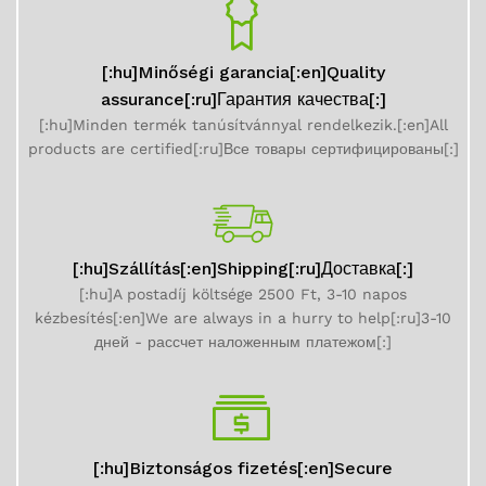
[:hu]Minőségi garancia[:en]Quality
assurance[:ru]Гарантия качества[:]
[:hu]Minden termék tanúsítvánnyal rendelkezik.[:en]All
products are certified[:ru]Все товары сертифицированы[:]
[:hu]Szállítás[:en]Shipping[:ru]Доставка[:]
[:hu]A postadíj költsége 2500 Ft, 3-10 napos
kézbesítés[:en]We are always in a hurry to help[:ru]3-10
дней - рассчет наложенным платежом[:]
[:hu]Biztonságos fizetés[:en]Secure