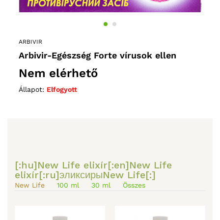
ARBIVIR
LÁTÁS
Arbivir-Egészség Forte vírusok ellen
pp
Cata
0,15
Nem elérhető
Ne
Állapot:
Elfogyott
Állap
[:hu]New Life elixír[:en]New Life
elixír[:ru]эликсирыNew Life[:]
New Life
100 ml
30 ml
Összes