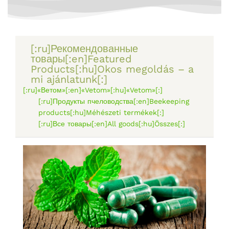
[:ru]Рекомендованные
товары[:en]Featured
Products[:hu]Okos megoldás – a
mi ajánlatunk[:]
[:ru]«Ветом»[:en]«Vetom»[:hu]«Vetom»[:]
[:ru]Продукты пчеловодства[:en]Beekeeping
products[:hu]Méhészeti termékek[:]
[:ru]Все товары[:en]All goods[:hu]Összes[:]