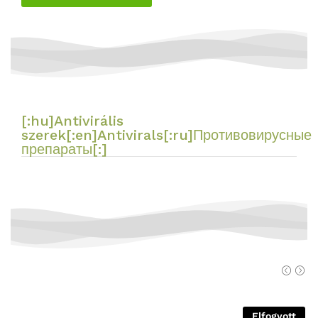
[:hu]Antivirális
szerek[:en]Antivirals[:ru]Противовирусные
препараты[:]
Elfogyott