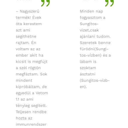
– Nagyszerű
Minden nap
termék! Évek
fogyasztom a
óta kerestem
Sungitos-
azt ami
vizet,csak
segíthetne
ajánlani tudom.
rajtam. Én
Szeretek benne
voltam az az
fürödni(Sungi-
ember akit ha
tos-vÍzben) és a
kicsit is megfújt
lábam is
a szél rögtön
szoktam
megfáztam. Sok
ásztatni
mindent
(Sungitos-vízb-
kipróbáltam, de
en).
egyedül a Vetom
1.1 az ami
tényleg segített.
Teljesen rendbe
hozta az
immunrendszer