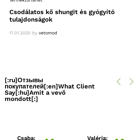
Terméktörténet
Csodálatos kő shungit és gyógyító
tulajdonságok
17.01.2020
by
vetomod
[:ru]Отзывы
покупателей[:en]What Client
Say[:hu]Amit a vevő
mondott[:]
Csaba:
Valéria: