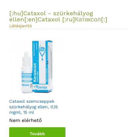
[:hu]Cataxol - szürkehályog
ellen[:en]Cataxol [:ru]Катаксол[:]
Látásjavító
Cataxol szemcseppek
szürkehályog ellen, 0,15
mgml, 15 ml
Nem elérhető
Tovább