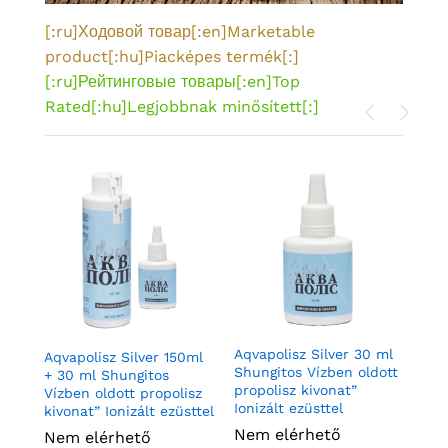
[:ru]Ходовой товар[:en]Marketable
product[:hu]Piacképes termék[:]
[:ru]Рейтинговые товары[:en]Top
Rated[:hu]Legjobbnak minősített[:]
AquvaPolis Silver vizes-
ml
AquvaPolis Silver vizes-
Aqv
propoliszcsepp 150 ml
Aqvapolisz Silver 30 ml
propoliszcsepp 250 ml
Shu
es-
Aqvapolisz Silver 150ml
Aqu
Shungitos Vízben oldott
sz
pro
l
+ 30 ml Shungitos
pro
Nem elérhető
Nem elérhető
propolisz kivonat”
ttel
Ion
Vízben oldott propolisz
Ne
Ionizált ezüsttel
kivonat” Ionizált ezüsttel
Ne
Tovább
Tovább
Nem elérhető
Nem elérhető