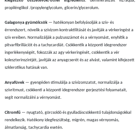
Kiegészítő összetevők/other ingredients
: demineralizált víz/aqua,
propilénglikol
/propylenglycolum, glicerin/glycerolum.
Galagonya gyümölcsök
— hatékonyan befolyásolják a szív- és
érrendszert, növelik a szívizom kontraktilitását és javítják a vérkeringést a
szív ereiben. Normalizálják a pulzusszámot és a vérnyomást, enyhítik a
pitvarfibrillációt és a tachycardiát. Csökkentik a központi idegrendszer
ingerlékenységét, fokozzák az agy vérkeringését, csökkentik a vér
koleszterinszintjét, javítják az anyagcserét és az alvást, valamint kifejezett
szklerotikus hatásuk van.
Anyafüvek
— gyengéden stimulálja a szívizomzatot, normalizálja a
szívritmust, csökkenti a központi idegrendszer gerjesztési folyamatait,
segít normalizálni a vérnyomást.
Citromfű
— nyugtató, görcsoldó és gyulladáscsökkentő tulajdonságokkal
rendelkezik. Hatékony idegfeszültség, migrén, magas vérnyomás,
álmatlanság, tachycardia esetén.