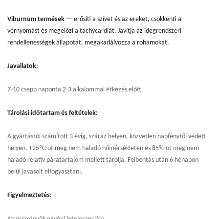
Viburnum termések
— erősíti a szívet és az ereket, csökkenti a
vérnyomást és megelőzi a tachycardiát. Javítja az idegrendszeri
rendellenességek állapotát, megakadályozza a rohamokat.
Javallatok:
7-10 csepp naponta 2-3 alkalommal étkezés előtt.
Tárolási időtartam és feltételek:
A gyártástól számított 3 évig, száraz helyen, közvetlen napfénytől védett
helyen, +25ºС-ot meg nem haladó hőmérsékleten és 85%-ot meg nem
haladó relatív páratartalom mellett tárolja. Felbontás után 6 hónapon
belül javasolt elfogyasztani.
Figyelmeztetés: