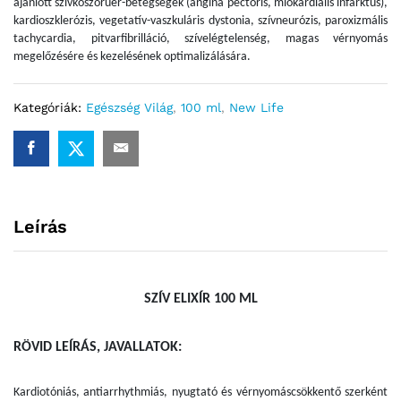
ajánlott szívkoszorúér-betegségek (angina pectoris, miokardiális infarktus),
kardioszklerózis, vegetatív-vaszkuláris dystonia, szívneurózis, paroxizmális
tachycardia, pitvarfibrilláció, szívelégtelenség, magas vérnyomás
megelőzésére és kezelésének optimalizálására.
Kategóriák:
Egészség Világ
,
100 ml
,
New Life
Leírás
SZÍV ELIXÍR 100 ML
RÖVID LEÍRÁS, JAVALLATOK:
Kardiotóniás, antiarrhythmiás, nyugtató és vérnyomáscsökkentő szerként