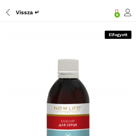
Vissza
↵
0
Elfogyott