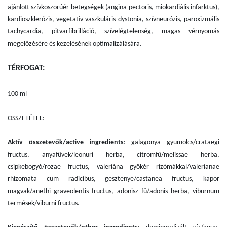
ajánlott szívkoszorúér-betegségek (angina pectoris, miokardiális infarktus),
kardioszklerózis, vegetatív-vaszkuláris dystonia, szívneurózis, paroxizmális
tachycardia, pitvarfibrilláció, szívelégtelenség, magas vérnyomás
megelőzésére és kezelésének optimalizálására.
TÉRFOGAT:
100 ml
ÖSSZETÉTEL:
Aktív összetevők/active ingredients
: galagonya gyümölcs/crataegi
fructus, anyafüvek/leonuri herba, citromfű/melissae herba,
csipkebogyó/rozae fructus, valeriána gyökér rizómákkal/valerianae
rhizomata cum radicibus, gesztenye/castanea fructus, kapor
magvak/anethі graveolentіs fructus, adonisz fű/adonis herba, viburnum
termések/viburni fructus.