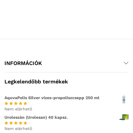
INFORMÁCIÓK
Legkelendőbb termékek
AquvaPolis Silver vizes-propoliszcsepp 250 ml
Nem elérhető
Értékelés:
5.00
/ 5
Uroleszán (Urolesan) 40 kapsz.
Nem elérhető
Értékelés: