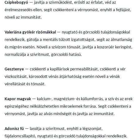
Csipkebogyó
— javítja a szívműködést, erősíti az érfalat, véd az
érelmeszesedés ellen, segít csökkenteni a vérnyomást, enyhíti a fejfájást,
növeli az immunitást.
Valeriána gyökér rizómákkal
— nyugtató és görcsoldó tulajdonságokkal
rendelkezik, gátolja a mentális túlzott izgatottságot, segít az álmatlanság
és migrén esetén. Növeli a szívizom tónusát, javítja a koszorúér keringést,
normalizálja a szívritmust, görcsoldó hatású.
Gesztenye
— csökkenti a kapillárisok permeabilitását, csökkenti a vér
viszkozitását, károsodott vénás átjárhatóság esetén növeli a vénák
vérellátását és tónusát.
Kapor magvak
— kalcium-, magnézium- és káliumforrás, a szív és az erek
egészségéhez nélkülözhetetlen mikroelemek forrása. Segít csökkenteni a
vérnyomást, javítja az alvás minőségét és javítja az immunitást.
Adonisz fű
— lassítja a szívritmust, enyhíti a légszomjat,
fájdalomcsillapító, nyugtató és görcsoldó tulajdonságokkal rendelkezik.