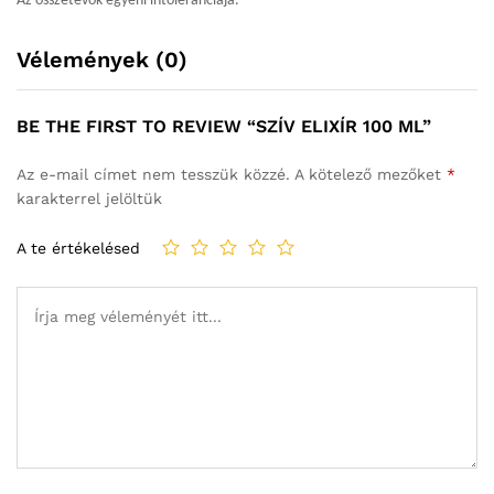
Az összetevők egyéni intoleranciája.
Vélemények (0)
BE THE FIRST TO REVIEW “SZÍV ELIXÍR 100 ML”
Az e-mail címet nem tesszük közzé.
A kötelező mezőket
*
karakterrel jelöltük
A te értékelésed